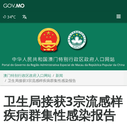
澳
门
特
34°C
别
行
政
区
政
府
入
口
网
站
澳门特别行政区政府入口网站
新闻
卫生局接获3宗流感样疾病群集性感染报告
卫生局接获3宗流感样
疾病群集性感染报告