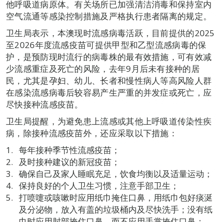
他呼吸道病原体。有关场所已加强清洁消毒和保持室内
空气流通等感染控制措施及严格执行患者隔离的规定。
卫生局表示，本澳现时流感病毒活跃，目前提供的2025
至2026年度流感疫苗可提供甲型和乙型流感病毒的保
护，是预防现时流行的病毒株的最有效措施，可有效减
少流感重症及死亡的风险，去年9月后未有接种的居
民，尤其是孕妇、幼儿、长者和慢性病人等高风险人群
在感染流感病毒后较容易产生严重的并发症或死亡，应
尽快接种流感疫苗。
卫生局提醒，为避免患上流感或其他上呼吸道传染性疾
病，除接种流感疫苗外，还应采取以下措施：
每年接种季节性流感疫苗；
及时接种建议的新冠疫苗；
确保自己及家人睡眠充足，饮食均衡以及适量运动；
保持良好的个人卫生习惯，注意手部卫生；
打喷嚏或咳嗽时应用纸巾掩住口鼻，用纸巾包好痰涎
及分泌物，放入有盖的垃圾桶内及尽快洗手；没有纸
巾时应用肘部掩住口鼻，而不应用手掌掩住口鼻；