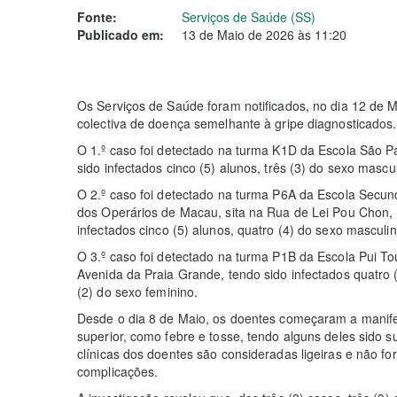
Fonte:
Serviços de Saúde (SS)
Publicado em:
13 de Maio de 2026 às 11:20
Os Serviços de Saúde foram notificados, no dia 12 de M
colectiva de doença semelhante à gripe diagnosticados.
O 1.º caso foi detectado na turma K1D da Escola São P
sido infectados cinco (5) alunos, três (3) do sexo mascu
O 2.º caso foi detectado na turma P6A da Escola Secund
dos Operários de Macau, sita na Rua de Lei Pou Chon, 
infectados cinco (5) alunos, quatro (4) do sexo masculi
O 3.º caso foi detectado na turma P1B da Escola Pui To
Avenida da Praia Grande, tendo sido infectados quatro 
(2) do sexo feminino.
Desde o dia 8 de Maio, os doentes começaram a manifest
superior, como febre e tosse, tendo alguns deles sido 
clínicas dos doentes são consideradas ligeiras e não f
complicações.