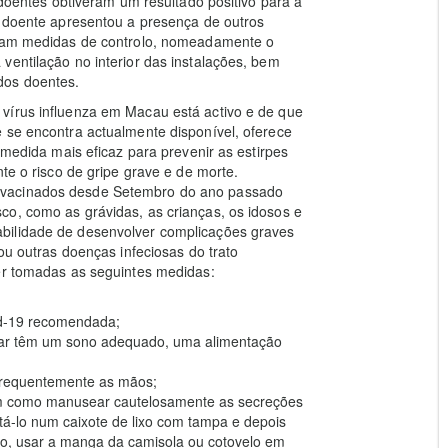
 doentes obtiveram um resultado positivo para a
) doente apresentou a presença de outros
caram medidas de controlo, nomeadamente o
ventilação no interior das instalações, bem
dos doentes.
vírus influenza em Macau está activo e de que
 se encontra actualmente disponível, oferece
 medida mais eficaz para prevenir as estirpes
te o risco de gripe grave e de morte.
 vacinados desde Setembro do ano passado
co, como as grávidas, as crianças, os idosos e
bilidade de desenvolver complicações graves
ou outras doenças infeciosas do trato
ser tomadas as seguintes medidas:
id-19 recomendada;
iar têm um sono adequado, uma alimentação
 frequentemente as mãos;
 bem como manusear cautelosamente as secreções
tá-lo num caixote de lixo com tampa e depois
ço, usar a manga da camisola ou cotovelo em