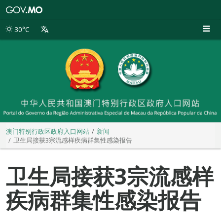
澳
门
特
30°C
别
行
政
区
政
府
入
口
网
站
澳门特别行政区政府入口网站
新闻
卫生局接获3宗流感样疾病群集性感染报告
卫生局接获3宗流感样
疾病群集性感染报告