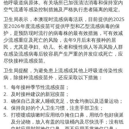
他呼吸道病原体。有关场所已加强清洁消毒和保持室内
空气流通等感染控制措施及严格执行患者隔离的规定。
卫生局表示，本澳现时流感病毒活跃，目前提供的2025
至2026年度流感疫苗可提供甲型和乙型流感病毒的保
护，是预防现时流行的病毒株的最有效措施，可有效减
少流感重症及死亡的风险，去年9月后未有接种的居
民，尤其是孕妇、幼儿、长者和慢性病人等高风险人群
在感染流感病毒后较容易产生严重的并发症或死亡，应
尽快接种流感疫苗。
卫生局提醒，为避免患上流感或其他上呼吸道传染性疾
病，除接种流感疫苗外，还应采取以下措施：
每年接种季节性流感疫苗；
及时接种建议的新冠疫苗；
确保自己及家人睡眠充足，饮食均衡以及适量运动；
保持良好的个人卫生习惯，注意手部卫生；
打喷嚏或咳嗽时应用纸巾掩住口鼻，用纸巾包好痰涎
及分泌物，放入有盖的垃圾桶内及尽快洗手；没有纸
巾时应用肘部掩住口鼻，而不应用手掌掩住口鼻；