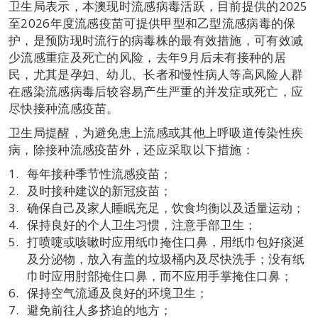
卫生局表示，本澳现时流感病毒活跃，目前提供的2025
至2026年度流感疫苗可提供甲型和乙型流感病毒的保
护，是预防现时流行的病毒株的最有效措施，可有效减
少流感重症及死亡的风险，去年9月后未有接种的居
民，尤其是孕妇、幼儿、长者和慢性病人等高风险人群
在感染流感病毒后较容易产生严重的并发症或死亡，应
尽快接种流感疫苗。
卫生局提醒，为避免患上流感或其他上呼吸道传染性疾
病，除接种流感疫苗外，还应采取以下措施：
每年接种季节性流感疫苗；
及时接种建议的新冠疫苗；
确保自己及家人睡眠充足，饮食均衡以及适量运动；
保持良好的个人卫生习惯，注意手部卫生；
打喷嚏或咳嗽时应用纸巾掩住口鼻，用纸巾包好痰涎
及分泌物，放入有盖的垃圾桶内及尽快洗手；没有纸
巾时应用肘部掩住口鼻，而不应用手掌掩住口鼻；
保持空气流通及良好的环境卫生；
避免前往人多挤迫的地方；