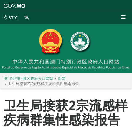
澳
门
特
35°C
别
行
政
区
政
府
入
口
网
站
澳门特别行政区政府入口网站
新闻
卫生局接获2宗流感样疾病群集性感染报告
卫生局接获2宗流感样
疾病群集性感染报告