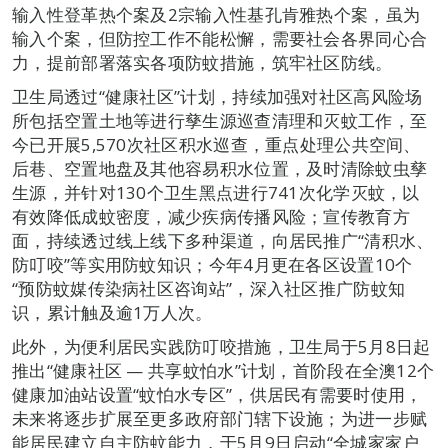
输入性登革热个案及2宗输入性基孔肯雅热个案，虽为
输入个案，但防控工作不能松懈，需要社会各界同心合
力，提前部署落实各项防蚊措施，筑牢社区防线。
卫生局透过“健康社区”计划，持续加强对社区高风险场
所包括空置土地等进行孳生源巡查清理和灭蚊工作，至
今已开展5,570次社区积水巡查，重点处理公共空间、
后巷、空置地盘及其他容易积水位置，及时清除蚊虫孳
生源，并针对130个卫生黑点进行741次化学灭蚊，以
有效降低成蚊密度，减少疾病传播风险；宣传教育方
面，持续透过线上线下多种渠道，向居民推广“清积水、
防叮咬”等实用防蚊知识；今年4月更在各区设置10个
“预防蚊媒传染病社区咨询站”，深入社区推广防蚊知
识，累计触及逾1万人次。
此外，为便利居民实践防叮咬措施，卫生局于5月8日起
推出“健康社区 — 共享蚊怕水”计划，首阶段在全澳12个
健康加油站设置“蚊怕水专区”，供居民有需要时使用，
未来将逐步扩展至更多政府部门辖下设施；为进一步赋
能居民建立自主防蚊能力，于5月9日启动“全城家家户