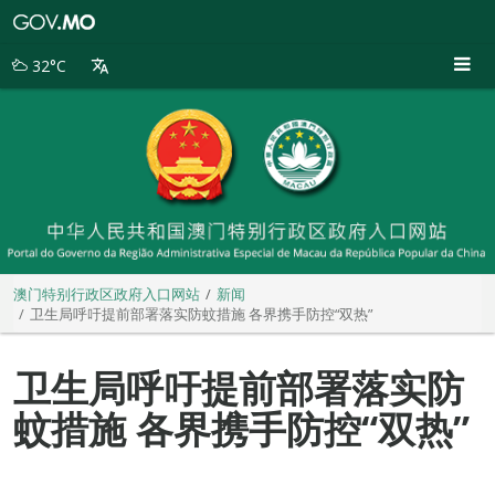
澳
门
特
32°C
别
行
政
区
政
府
入
口
网
站
澳门特别行政区政府入口网站
新闻
卫生局呼吁提前部署落实防蚊措施 各界携手防控“双热”
卫生局呼吁提前部署落实防
蚊措施 各界携手防控“双热”