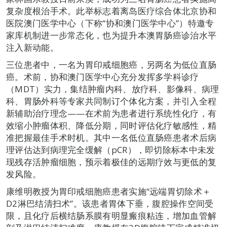
复杂度根治手术。此举标志着离岛医疗综合体北京协和
医院澳门医学中心（下称“协和澳门医学中心”）特邀专
家库机制进一步常态化，也为提升本澳胃肠癌诊治水平
注入新动能。
三位患者中，一名为胃印戒细胞癌，另两名为低位直肠
癌。术前，协和澳门医学中心充分发挥多学科诊疗
（MDT）实力，集结肿瘤内科、放疗科、影像科、病理
科、胃肠外科等专家共同制订个体化方案，并引入全程
新辅助治疗理念——在术前为患者进行系统性化疗，有
效缩小肿瘤体积、降低分期，同时评估化疗敏感性，精
准把握最佳手术时机。其中一名低位直肠癌患者术后病
理评估达到病理完全缓解（pCR），即切除标本中未发
现残存活肿瘤细胞，预示着极佳的远期疗效与更低的复
发风险。
康维明教授为胃印戒细胞癌患者实施“远端胃切除术＋
D2淋巴结清扫术”。该患者胃体下垂，腹腔操作空间受
限，且化疗后横结肠系膜有明显瘢痕粘连，增加血管解