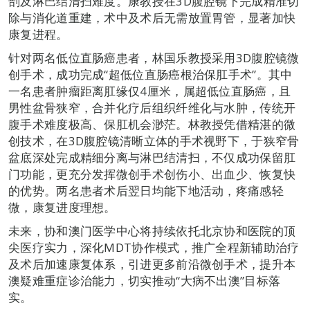
剖及淋巴结清扫难度。康教授在3D腹腔镜下完成精准切
除与消化道重建，术中及术后无需放置胃管，显著加快
康复进程。
针对两名低位直肠癌患者，林国乐教授采用3D腹腔镜微
创手术，成功完成“超低位直肠癌根治保肛手术”。其中
一名患者肿瘤距离肛缘仅4厘米，属超低位直肠癌，且
男性盆骨狭窄，合并化疗后组织纤维化与水肿，传统开
腹手术难度极高、保肛机会渺茫。林教授凭借精湛的微
创技术，在3D腹腔镜清晰立体的手术视野下，于狭窄骨
盆底深处完成精细分离与淋巴结清扫，不仅成功保留肛
门功能，更充分发挥微创手术创伤小、出血少、恢复快
的优势。两名患者术后翌日均能下地活动，疼痛感轻
微，康复进度理想。
未来，协和澳门医学中心将持续依托北京协和医院的顶
尖医疗实力，深化MDT协作模式，推广全程新辅助治疗
及术后加速康复体系，引进更多前沿微创手术，提升本
澳疑难重症诊治能力，切实推动“大病不出澳”目标落
实。