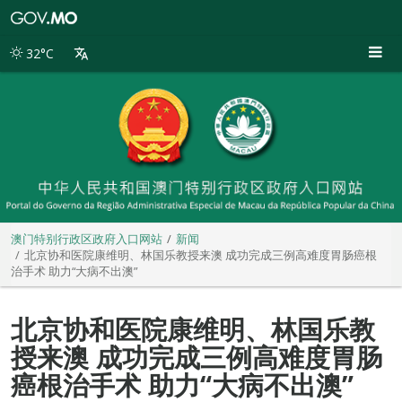
澳
门
特
32°C
别
行
政
区
政
府
入
口
网
站
澳门特别行政区政府入口网站
新闻
北京协和医院康维明、林国乐教授来澳 成功完成三例高难度胃肠癌根
治手术 助力“大病不出澳”
北京协和医院康维明、林国乐教
授来澳 成功完成三例高难度胃肠
癌根治手术 助力“大病不出澳”