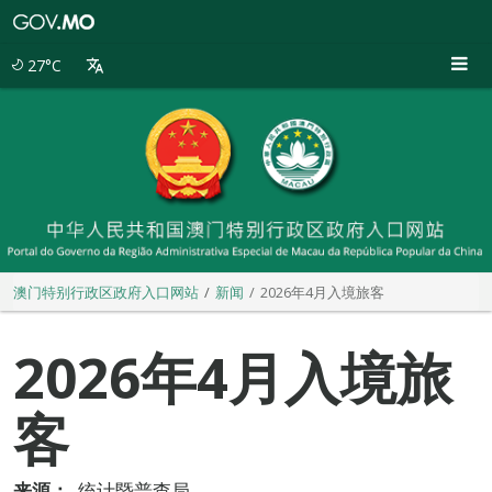
澳
门
特
27°C
别
行
政
区
政
府
入
口
网
站
澳门特别行政区政府入口网站
新闻
2026年4月入境旅客
2026年4月入境旅
客
来源：
统计暨普查局