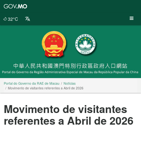
Portal
do
Governo
32°C
da
RAE
de
Macau
Portal do Governo da RAE de Macau
Notícias
Movimento de visitantes referentes a Abril de 2026
Movimento de visitantes
referentes a Abril de 2026