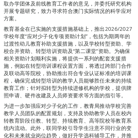
取办学团体及前线教育工作者的意见，并委托研究机构
开展专题研究，致力寻求符合澳门实际情况的科学应对
方案。
教育基金在已实施的支援措施基础上，推出2026/2027
学校年度“应对少子化专项资助计划”，包括为期两年的
过渡性幼儿教育补助支援措施，以及学校转型资助、学
校合并资助、转型培训资助及“第二课堂”资助。为确保
相关资助计划顺利实施，将提供一系列的配套支援措
施，例如在转型培训课程设置方面，将透过跨部门合作
及联动高等院校，协助推出符合专业认证标准的培训课
程，确保完成转型培训的教学人员能够胜任未来的持续
教育工作；针对拟转型为持续进修机构的学校，提供牌
照申请、硬件改建及人员师资要求等方面的指引等。
为进一步加强应对少子化的工作，教青局推动学校完善
教学人员团队的配置规划，支持及协助教学人员在校内
转教育阶段任教、转型、持续教育、高等院校等教育系
统内流动。此外，联同学校引导学生注意不同行业的变
化和未来就业岗位趋势，做好升学选科辅导工作，并推