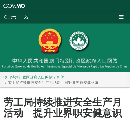
澳
门
特
32°C
别
行
政
区
政
府
入
口
网
站
澳门特别行政区政府入口网站
新闻
劳工局持续推进安全生产月活动 提升业界职安健意识
劳工局持续推进安全生产月
活动 提升业界职安健意识