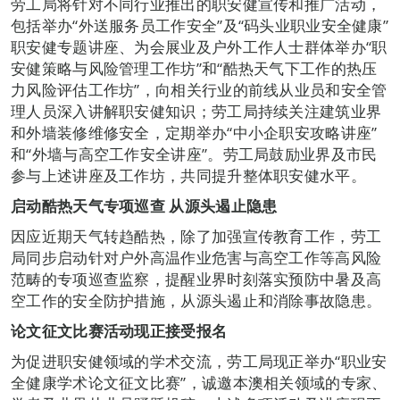
劳工局将针对不同行业推出的职安健宣传和推广活动，
包括举办“外送服务员工作安全”及“码头业职业安全健康”
职安健专题讲座、为会展业及户外工作人士群体举办“职
安健策略与风险管理工作坊”和“酷热天气下工作的热压
力风险评估工作坊”，向相关行业的前线从业员和安全管
理人员深入讲解职安健知识；劳工局持续关注建筑业界
和外墙装修维修安全，定期举办“中小企职安攻略讲座”
和“外墙与高空工作安全讲座”。劳工局鼓励业界及市民
参与上述讲座及工作坊，共同提升整体职安健水平。
启动酷热天气专项巡查
从源头遏止隐患
因应近期天气转趋酷热，除了加强宣传教育工作，劳工
局同步启动针对户外高温作业危害与高空工作等高风险
范畴的专项巡查监察，提醒业界时刻落实预防中暑及高
空工作的安全防护措施，从源头遏止和消除事故隐患。
论文征文比赛活动现正接受报名
为促进职安健领域的学术交流，劳工局现正举办“职业安
全健康学术论文征文比赛”，诚邀本澳相关领域的专家、