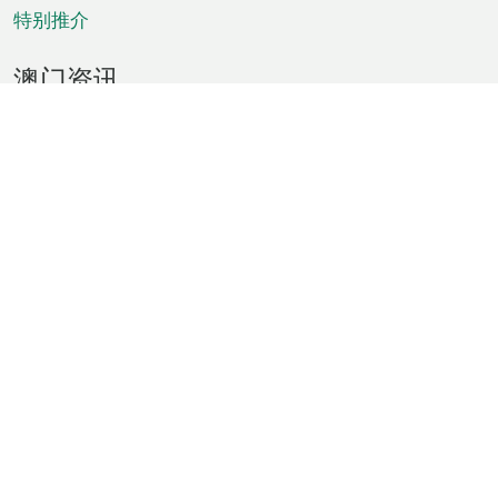
特别推介
澳门资讯
天气
交通
公众假期
文娱康体
城市资讯
澳门便览
统计数字
公布告示
新闻
短片