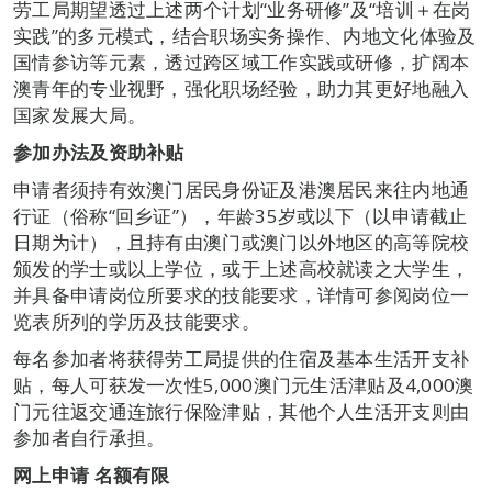
劳工局期望透过上述两个计划“业务研修”及“培训＋在岗
实践”的多元模式，结合职场实务操作、内地文化体验及
国情参访等元素，透过跨区域工作实践或研修，扩阔本
澳青年的专业视野，强化职场经验，助力其更好地融入
国家发展大局。
参加办法及资助补贴
申请者须持有效澳门居民身份证及港澳居民来往内地通
行证（俗称“回乡证”），年龄35岁或以下（以申请截止
日期为计），且持有由澳门或澳门以外地区的高等院校
颁发的学士或以上学位，或于上述高校就读之大学生，
并具备申请岗位所要求的技能要求，详情可参阅岗位一
览表所列的学历及技能要求。
每名参加者将获得劳工局提供的住宿及基本生活开支补
贴，每人可获发一次性5,000澳门元生活津贴及4,000澳
门元往返交通连旅行保险津贴，其他个人生活开支则由
参加者自行承担。
网上申请 名额有限