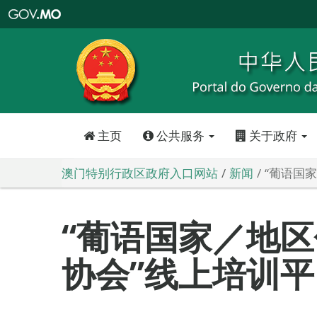
澳
门
特
别
行
政
区
政
府
入
口
网
站
主页
公共服务
关于政府
澳门特别行政区政府入口网站
新闻
“葡语国
“葡语国家／地
协会”线上培训