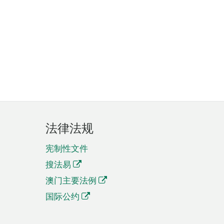
法律法规
宪制性文件
搜法易
澳门主要法例
国际公约