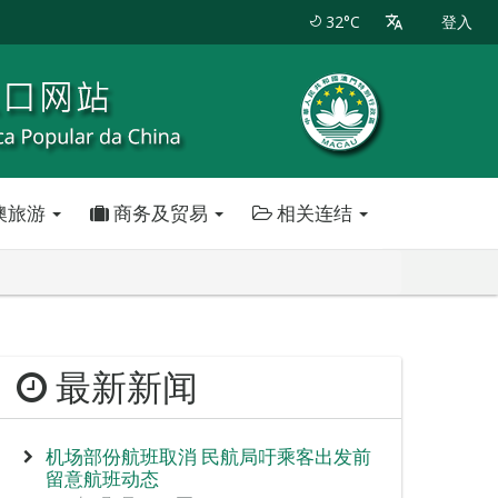
32°C
登入
澳旅游
商务及贸易
相关连结
最新新闻
机场部份航班取消 民航局吁乘客出发前
留意航班动态