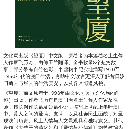
文化局出版《望厦》中文版，原着者为本澳着名土生葡
人作家飞历奇，由傅玉兰翻译。全书收录8个短篇故
事，部分带有自传色彩，半虚构半纪实地描写1930至
1950年代的澳门生活，有助中文读者更深入了解昔日澳
门葡人与华人的生活实况，以及各区街道风貌。
《望厦》葡文原着于1998年由文化司署（文化局的前
称）出版，作者飞历奇是澳门着名土生葡人作家及律
师，擅长创作长篇及短篇小说，描写上世纪上半叶澳门
中、葡人之间的爱情、友情，以及社会民生面貌，对呈
现澳门历史、风土人情与人文景观具有独特意义。其代
表作《大辫子的诱惑》和《爱情与小脚趾》均曾改编为