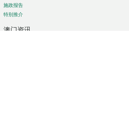
施政报告
特别推介
澳门资讯
天气
交通
公众假期
文娱康体
城市资讯
澳门便览
统计数字
公布告示
新闻