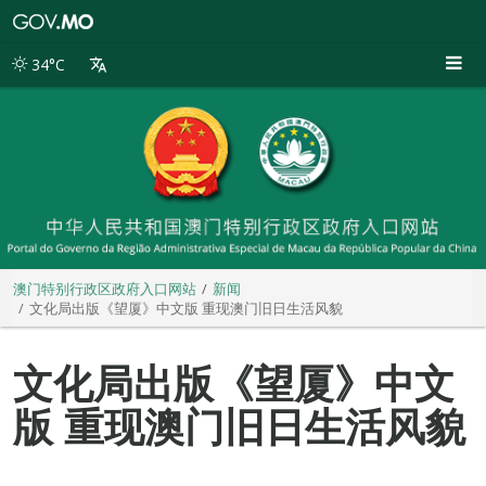
澳
门
特
34°C
别
行
政
区
政
府
入
口
网
站
澳门特别行政区政府入口网站
新闻
文化局出版《望厦》中文版 重现澳门旧日生活风貌
文化局出版《望厦》中文
版 重现澳门旧日生活风貌