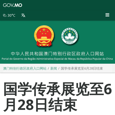
澳
门
特
30°C
别
行
政
区
政
府
入
口
网
站
澳门特别行政区政府入口网站
新闻
国学传承展览至6月28日结束
国学传承展览至6
月28日结束