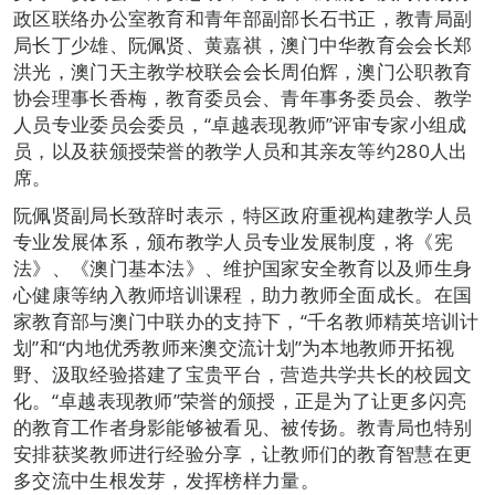
政区联络办公室教育和青年部副部长石书正，教青局副
局长丁少雄、阮佩贤、黄嘉祺，澳门中华教育会会长郑
洪光，澳门天主教学校联会会长周伯辉，澳门公职教育
协会理事长香梅，教育委员会、青年事务委员会、教学
人员专业委员会委员，“卓越表现教师”评审专家小组成
员，以及获颁授荣誉的教学人员和其亲友等约280人出
席。
阮佩贤副局长致辞时表示，特区政府重视构建教学人员
专业发展体系，颁布教学人员专业发展制度，将《宪
法》、《澳门基本法》、维护国家安全教育以及师生身
心健康等纳入教师培训课程，助力教师全面成长。在国
家教育部与澳门中联办的支持下，“千名教师精英培训计
划”和“内地优秀教师来澳交流计划”为本地教师开拓视
野、汲取经验搭建了宝贵平台，营造共学共长的校园文
化。“卓越表现教师”荣誉的颁授，正是为了让更多闪亮
的教育工作者身影能够被看见、被传扬。教青局也特别
安排获奖教师进行经验分享，让教师们的教育智慧在更
多交流中生根发芽，发挥榜样力量。