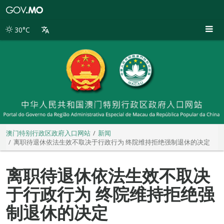
澳
门
特
30°C
别
行
政
区
政
府
入
口
网
站
澳门特别行政区政府入口网站
新闻
离职待退休依法生效不取决于行政行为 终院维持拒绝强制退休的决定
离职待退休依法生效不取决
于行政行为 终院维持拒绝强
制退休的决定