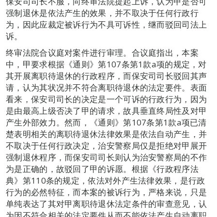
保安司司长不服，向终审法院提起上诉，认为甲是否可
强制退休是依法产生的效果，并不取决于任何行政行
为，因此应裁定被诉行为不具可诉性，继而驳回司法上
诉。
终审法院合议庭对案件进行审理。合议庭指出，本案
中，甲要求根据《通则》第107条第1款a项的规定，对
其开展离职待退休的行政程序，而保安司司长驳回其声
请，认为其状况并不符合离职待退休的法定要件。表面
看来，保安司司长的决定是一个可诉的行政行为，因为
是由最高上级否决了甲的请求，故具垂直终局性及对甲
产生外部效力。然而，《通则》第107条第1款a项已清
楚表明相关的离职待退休法律效果是依法自动产生，并
不取决于任何行政决定，治安警察局仅是拒绝对甲展开
强制退休程序，而保安司司长则认为治安警察局的不作
为是正确的，故驳回了甲的诉愿。根据《行政程序法
典》第110条的规定，依法对外产生法律效果，是行政
行为的必然特征，而本案的被诉行为，严格来说，只是
单纯表达了其对甲离职待退休法定条件的审查意见，认
为因不符合相关的法定要件从而不能依法产生自动离职