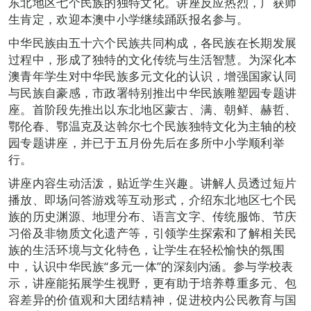
东北地区七个民族的独特文化。讲座反应热烈，广获师
生肯定，欢迎本澳中小学继续踊跃报名参与。
中华民族由五十六个民族共同构成，各民族在长期发展
过程中，形成了独特的文化传统与生活智慧。为深化本
澳青年学生对中华民族多元文化的认识，增强国家认同
与民族自豪感，市政署特别推出中华民族雕塑园专题讲
座。首阶段先推出以东北地区蒙古、满、朝鲜、赫哲、
鄂伦春、鄂温克及达斡尔七个民族独特文化为主轴的校
园专题讲座，并已于五月份先后在多所中小学顺利举
行。
讲座内容生动活泼，贴近学生兴趣。讲解人员透过短片
播放、即场问答游戏等互动形式，介绍东北地区七个民
族的历史渊源、地理分布、语言文字、传统服饰、节庆
习俗及非物质文化遗产等，引领学生探索和了解相关民
族的生活环境与文化特色，让学生在轻松愉快的氛围
中，认识中华民族“多元一体”的深刻内涵。参与学校表
示，讲座能拓展学生视野，更有助于培养尊重多元、包
容差异的价值观和大团结精神，促进校内公民教育与国