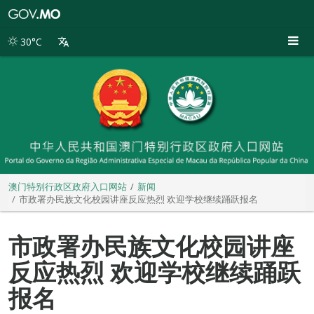
澳
门
特
30°C
别
行
政
区
政
府
入
口
网
站
澳门特别行政区政府入口网站
新闻
市政署办民族文化校园讲座反应热烈 欢迎学校继续踊跃报名
市政署办民族文化校园讲座
反应热烈 欢迎学校继续踊跃
报名