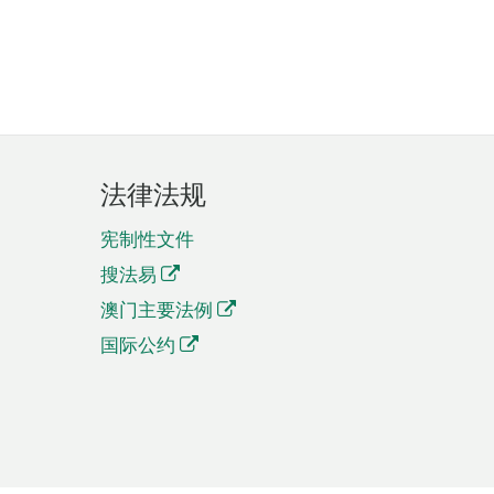
法律法规
宪制性文件
搜法易
澳门主要法例
国际公约