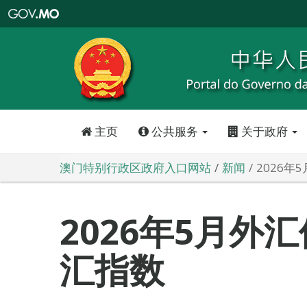
澳
门
特
别
行
政
区
政
府
入
口
网
站
主页
公共服务
关于政府
澳门特别行政区政府入口网站
新闻
2026
2026年5月外
汇指数