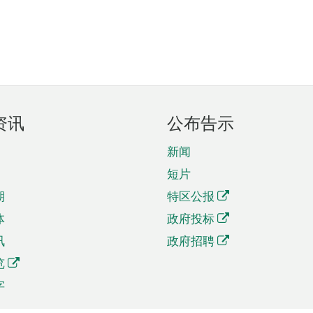
资讯
公布告示
新闻
短片
期
特区公报
体
政府投标
讯
政府招聘
览
字