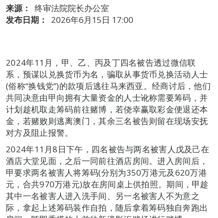
来源：
终审法院院长办公室
发布日期：
2026年6月15日 17:00
2024年11月，甲、乙、丙及丁四名被告透过微信联
系，预谋以兑换货币为名，骗取从事货币兑换活动人士
(俗称“换钱党”)的款项后逃往马来西亚。经商讨后，他们
共同决意由甲向拥有大量资金的人士讹称需要筹码，并
计划趁机取走筹码前往赌博，若侥幸赢取彩金便退还本
金，若赌败则逃离澳门，其余三名被告则留在现场安抚
对方及阻止报警。
2024年11月8日下午，四名被告与两名被害人戊及己在
酒店大堂见面，之后一同前往酒店房间。进入房间后，
甲要求两名被害人将筹码(分别为350万港元及620万港
元，合共970万港元)放在房间桌上供拍照。期间，甲趁
其中一名被害人进入洗手间、另一名被害人不为意之
际，拿起上述筹码装作自拍，随后拿着筹码独自奔跑出