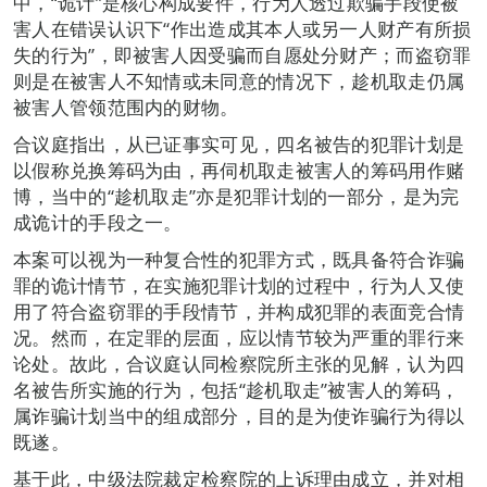
中，“诡计”是核心构成要件，行为人透过欺骗手段使被
害人在错误认识下“作出造成其本人或另一人财产有所损
失的行为”，即被害人因受骗而自愿处分财产；而盗窃罪
则是在被害人不知情或未同意的情况下，趁机取走仍属
被害人管领范围内的财物。
合议庭指出，从已证事实可见，四名被告的犯罪计划是
以假称兑换筹码为由，再伺机取走被害人的筹码用作赌
博，当中的“趁机取走”亦是犯罪计划的一部分，是为完
成诡计的手段之一。
本案可以视为一种复合性的犯罪方式，既具备符合诈骗
罪的诡计情节，在实施犯罪计划的过程中，行为人又使
用了符合盗窃罪的手段情节，并构成犯罪的表面竞合情
况。然而，在定罪的层面，应以情节较为严重的罪行来
论处。故此，合议庭认同检察院所主张的见解，认为四
名被告所实施的行为，包括“趁机取走”被害人的筹码，
属诈骗计划当中的组成部分，目的是为使诈骗行为得以
既遂。
基于此，中级法院裁定检察院的上诉理由成立，并对相