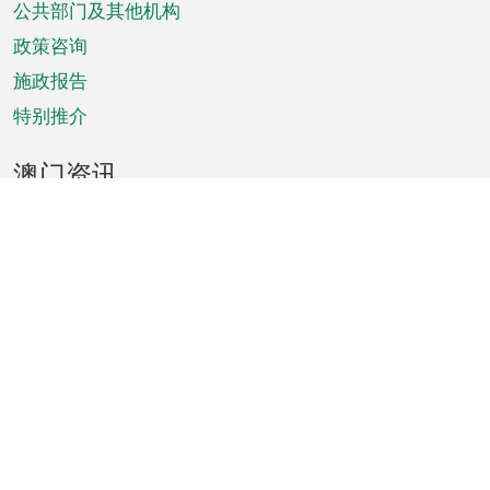
单
公共部门及其他机构
政策咨询
施政报告
特别推介
澳门资讯
天气
交通
公众假期
文娱康体
城市资讯
澳门便览
统计数字
公布告示