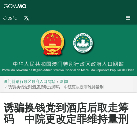
澳
门
特
28°C
别
行
政
区
政
府
入
口
网
站
澳门特别行政区政府入口网站
新闻
诱骗换钱党到酒店后取走筹码 中院更改定罪维持量刑
诱骗换钱党到酒店后取走筹
码 中院更改定罪维持量刑