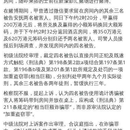
房间，随即乘搭的士前往新濠影汇赌场进行赌博。
在赌博期间，甲曾透过微信要求留在房间内的其余三名
被告安抚两名被害人。同日下午约2时20分，甲赢得
200万港元后，将所兑换及赢得的小额筹码换回大额筹
码，并于下午约2时32分返回酒店房间，将350万港元
及620万港元筹码分别归还予两名被害人。司警人员接
报后到场调查，并发现房间内的四名被告。
初级法院经审理，裁定四名被告以直接共同正犯及既遂
方式触犯《刑法典》第198条第2款a项结合第197条第1
款、第196条b项及第201条第1款所规定及处罚的一项
加重盗窃罪(相当巨额)，分别判处甲两年九个月实际徒
刑，其余三名被告各两年徒刑，暂缓执行三年。
检察院不服，提起上诉，认为四名被告使用诡计诱骗被
害人将筹码带到房间并放在桌上，应构成《刑法典》第
211条规定的“相当巨额诈骗罪”，而非原审法院认定的
“加重盗窃罪”。
中级法院对上诉案作出审理。合议庭指出，在诈骗罪