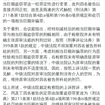
当巨额盗窃罪这一犯罪定性进行变更，改判四名被告以
直接共同正犯、故意及既遂的方式触犯《刑法典》第
211条第1款结合第4款a项和第196条b项所规定和处罚
的一项相当巨额诈骗罪。
关于量刑，合议庭指出，经特别减轻后的相当巨额诈骗
罪与相当巨额盗窃罪的刑幅相同，由于检察院并未有明
确主张原审法庭的判刑过轻，按照《刑事诉讼法典》第
399条第1款的规定，中级法院不得加重对四名被告所科
处的刑罚。另一方面，考虑到相当巨额诈骗罪的行为恶
性较相当巨额盗窃罪更高，在检察院未有明确质疑原审
法院的判刑过重的情况下，中级法院认为原审法院的量
刑未有明显的不适度情况。因此，按照上诉法院一贯的
见解，中级法院对原审法院的量刑没有介入的空间，为
此，维持原审法院对四名被告所科处的刑罚。
综上所述，中级法院裁定检察院的上诉胜诉，将甲、
乙、丙及丁四名被告的定罪由加重盗窃罪更改为《刑法
典》第211条第1款结合第4款a项和第196条b项所规定
及处罚的相当巨额诈骗罪，但维持原审法院对各被告科