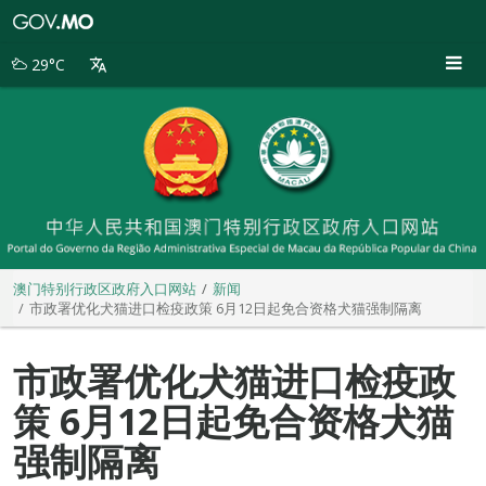
澳
门
特
29°C
别
行
政
区
政
府
入
口
网
站
澳门特别行政区政府入口网站
新闻
市政署优化犬猫进口检疫政策 6月12日起免合资格犬猫强制隔离
市政署优化犬猫进口检疫政
策 6月12日起免合资格犬猫
强制隔离