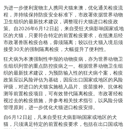
为进一步便利宠物主人携同犬猫来澳，优化通关检疫流
程，并持续保持防疫安全标准下，市政署依据世界动物
卫生组织的最新技术建议，调整现行犬猫进口检疫政
策。自2026年6月12日起，来自受狂犬病影响国家或地
区的犬猫，只要符合特定的前置检疫要求，在抵澳后经
市政署兽医检疫合格，毋须隔离；较以往犬猫入境后须
接受30天的强制隔离检疫，大幅提升了便利性。
狂犬病为本澳强制性申报的动物疫病，亦为世界动物卫
生组织列管的重点防控疫病之一。根据世界动物卫生组
织的最新技术建议，为预防输入性的狂犬病个案，检疫
政策应以风险评估为基础，因应出口国家或地区的风险
评级，对进口的犬猫实施植入晶片、疫苗接种、抗体检
测等前置检疫项目，可有效替代隔离检疫。市政署经检
视过去的检疫措施，并参考相关技术指引，以风险分级
管理原则，进一步优化犬猫进口检疫安排。
自6月12日起，凡来自受狂犬病影响国家或地区的犬
猫，只须满足特定的前置检疫要求，包括在出口国或地