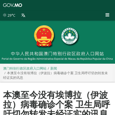
澳
门
特
29°C
别
行
政
区
政
府
入
口
网
站
澳门特别行政区政府入口网站
新闻
本澳至今没有埃博拉（伊波拉）病毒确诊个案 卫生局呼吁切勿转发未
经证实的讯息
本澳至今没有埃博拉（伊波
拉）病毒确诊个案 卫生局呼
吁切勿转发未经证实的讯息