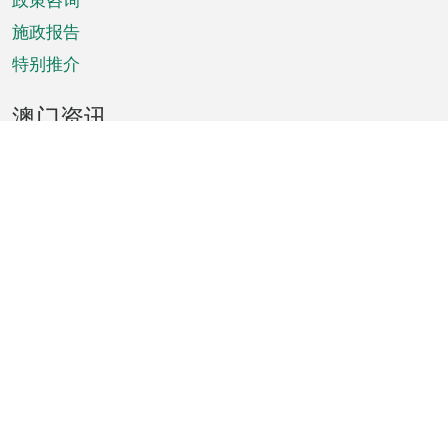
施政报告
特别推介
澳门资讯
天气
交通
公众假期
文娱康体
城市资讯
澳门便览
统计数字
公布告示
新闻