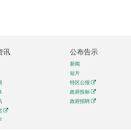
资讯
公布告示
新闻
短片
期
特区公报
体
政府投标
讯
政府招聘
览
字