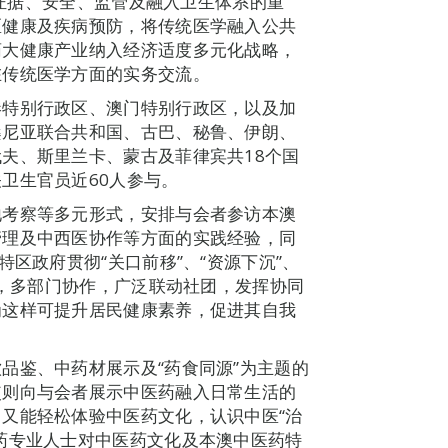
》对证据、安全、监管及融入卫生体系的重
区健康及疾病预防，将传统医学融入公共
药大健康产业纳入经济适度多元化战略，
在传统医学方面的实务交流。
港特别行政区、澳门特别行政区，以及加
桑尼亚联合共和国、古巴、秘鲁、伊朗、
夫、斯里兰卡、蒙古及菲律宾共18个国
卫生官员近60人参与。
地考察等多元形式，安排与会者参访本澳
管理及中西医协作等方面的实践经验，同
特区政府贯彻“关口前移”、“资源下沉”、
划，多部门协作，广泛联动社团，发挥协同
为这样可提升居民健康素养，促进其自我
品鉴、中药材展示及“药食同源”为主题的
使则向与会者展示中医药融入日常生活的
又能轻松体验中医药文化，认识中医“治
药专业人士对中医药文化及本澳中医药特