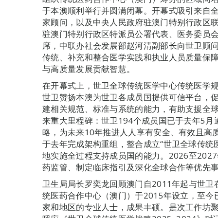
于本澳顺利举行并圆满闭幕。开幕式吸引来自
家顾问，以及中央人民政府驻澳门特别行政区
驻澳门特别行政区特派员公署代表、医务委员会
席，中联办社会发展部赵河清副部长向世卫顾问
传统、补充和整合医学实践和执业人员质量保障
与高质量发展贡献智慧。
在开幕式上，世卫全球传统医学中心传统医学
世卫赞扬本澳为世卫各成员国提供可信平台，
建相关规范、标准与系统的能力，有助支援全
来重大里程碑：世卫194个成员国已于去年5月通
略，为未来10年推进人人享有安全、有效且高
于去年完成架构重组，整合成立“世卫全球传统
地实施全过程支持成员国的能力。2026至20
药监管、制定临床指引及深化全球合作等优先
卫生局局长罗奕龙回顾澳门自2011年起与世
统医药合作中心（澳门）于2015年设立，至今
家和地区的专业人士，成果丰硕。是次工作坊