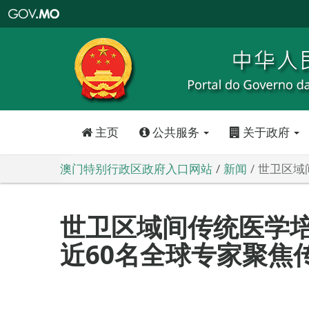
澳
门
特
别
行
政
区
政
府
入
口
网
站
主页
公共服务
关于政府
澳门特别行政区政府入口网站
新闻
世卫区域
世卫区域间传统医学
近60名全球专家聚焦