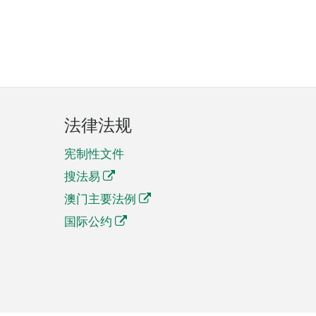
法律法规
宪制性文件
搜法易
澳门主要法例
国际公约