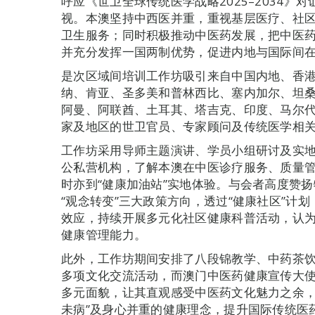
呼应《世卫全球传统医学战略2025–2034
视。本澳坚持中西医并重，重视基层医疗、社
卫生服务；同时积极推动中医药发展，把中医
并充分发挥一国两制优势，促进内地与国际间
是次区域间培训工作坊吸引来自中国内地、香
纳、肯亚、圣多美和普林西比、塞内加尔、坦
阿曼、阿联酋、土耳其、塔吉克、印度、马尔代
家及地区的世卫官员、专家顾问及传统医学相关
工作坊采用导师主题演讲、学员小组研讨及实
公私营机构，了解本澳在中医诊疗服务、质量
时亦到“健康加油站”实地体验。与会者高度赞扬
“观念转变”三大政策方向，透过“健康社区”计
效应，持续开展多元化社区健康科普活动，认
健康管理能力。
此外，工作坊期间安排了八段锦教学、中药茶饮
多项文化交流活动，而澳门中医药健康宣传大
多元面貌，让其直观感受中医药文化魅力之余，
未病”及身心并重的健康理念，提升国际传统医