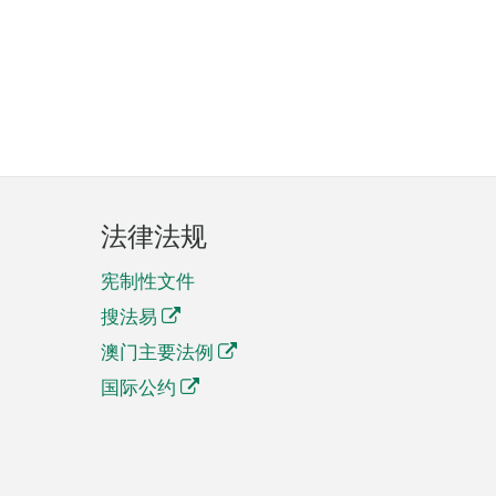
法律法规
宪制性文件
搜法易
澳门主要法例
国际公约