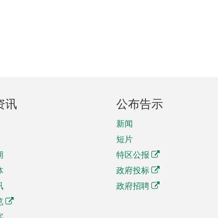
资讯
公布告示
新闻
短片
期
特区公报
体
政府投标
讯
政府招聘
览
字