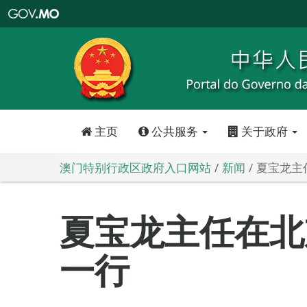
澳
门
特
别
行
政
区
政
府
入
口
网
站
主页
公共服务
关于政府
澳门特别行政区政府入口网站
新闻
夏宝龙主
夏宝龙主任在北
一行