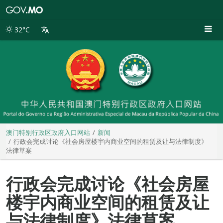
澳
门
特
32°C
别
行
政
区
政
府
入
口
网
站
澳门特别行政区政府入口网站
新闻
行政会完成讨论《社会房屋楼宇内商业空间的租赁及让与法律制度》
法律草案
行政会完成讨论《社会房屋
楼宇内商业空间的租赁及让
与法律制度》法律草案