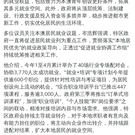
的就业权益，包括致力为本澳青年创设更好条件，拓展
其多元就业空间。此外，政府将从顶层统筹、法制建
设、行政支援及投入资金等多措并举，稳步推进都市更
新工作，切实优化居民的生活环境。
多位议员关注本澳居民就业议题，岑浩辉强调，特区政
府一直将促进居民就业列为重点工作，贯彻落实“本地居
民优先”的就业政策导向，正透过“促进就业协调工作组”
持续统筹推进相关工作。
他介绍，今年1至4月累计举办了40场行业专场配对会，
协助3,770人次成功就业。“就业+培训”专项计划今年提
供逾600个职位，提供针对性培训与考证项目，为居民
创设向上流动的机会。“综合职业培训平台”已推出447
项课程，服务逾3,000人。政府第三季将推出“订单式培
训课程”，加强“职业培训”、“个人技能”和“岗位要求”之
间的联动，精准对接培训内容与市场需求。他强调，特
区政府会持续主导就业转介，对于本地求职者有意向及
有能力担任的职位，将主动向企业作出转介，并持续跟
进配对结果，扩大本地居民的就业空间。