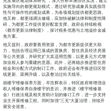
先发展区规划体系研究”，深入分析本澳旧区实况，建立
实施导向的都更规划模式，透过研究形成兼具实践指导
性与可操作性的规划成果，为各项规划提供都更思路。
他又称，都更须调法修规，应加快破解法律和制度性障
碍，为都更工作提供更好配套支撑。政府会持续检视
《都市更新法律制度》，探讨税务优惠与土地溢价金减
免方案。
他又提到，政府要善用资源，为都市更新提供更大助
力，包括合理运用已落成的置换房、暂住房及经济房屋
等公共资源，并研究扩大其适用范围，以更多元方式增
加业权人参与重建的意愿。此外，还将稳步推进暂住房
租金和分配方式的制订工作。政府还会有序推进旧区管
线更新、渠网升级，以及整治过街天线等。
就楼宇维修保养方面，岑浩辉表示，特区政府将增强业
权人维修保养自身楼宇的意识，并推进《楼宇维修基
金》行政法规及相关资助计划的修订工作，进一步支持
业主开展维修工程。同时加强“三无”大厦治理，持续开
展安全巡查。