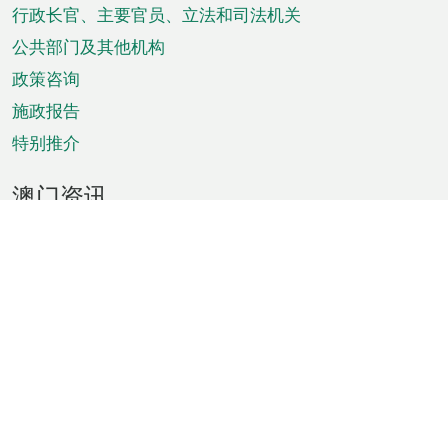
菜
行政长官、主要官员、立法和司法机关
单
公共部门及其他机构
政策咨询
施政报告
特别推介
澳门资讯
天气
交通
公众假期
文娱康体
城市资讯
澳门便览
统计数字