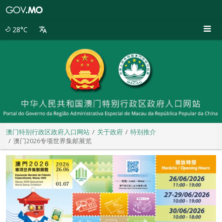
澳
门
特
28°C
别
行
政
区
政
府
入
口
网
站
澳门特别行政区政府入口网站
关于政府
特别推介
澳门2026专项世界集邮展览