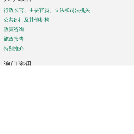
脚
菜
行政长官、主要官员、立法和司法机关
单
公共部门及其他机构
政策咨询
施政报告
特别推介
澳门资讯
天气
交通
公众假期
文娱康体
城市资讯
澳门便览
统计数字