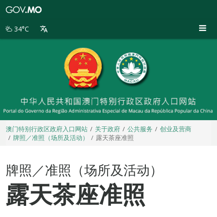
澳
门
特
34°C
别
行
政
区
政
府
入
口
网
站
澳门特别行政区政府入口网站
关于政府
公共服务
创业及营商
牌照／准照（场所及活动）
露天茶座准照
牌照／准照（场所及活动）
露天茶座准照