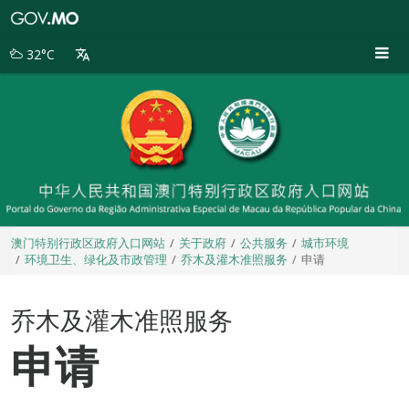
澳
门
特
32°C
别
行
政
区
政
府
入
口
网
站
澳门特别行政区政府入口网站
关于政府
公共服务
城市环境
环境卫生、绿化及市政管理
乔木及灌木准照服务
申请
乔木及灌木准照服务
申请