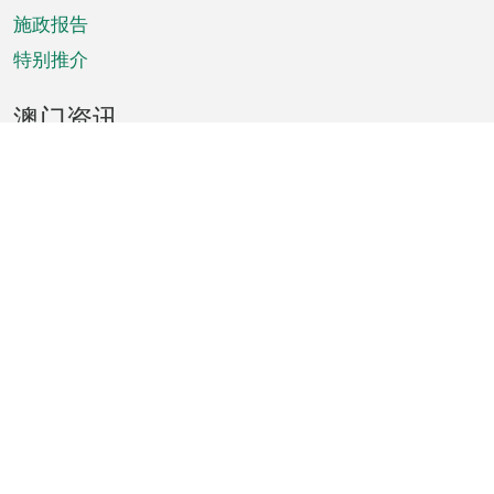
施政报告
特别推介
澳门资讯
天气
交通
公众假期
文娱康体
城市资讯
澳门便览
统计数字
公布告示
新闻