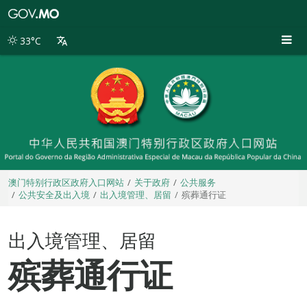
澳
门
特
33°C
别
行
政
区
政
府
入
口
网
站
澳门特别行政区政府入口网站
关于政府
公共服务
公共安全及出入境
出入境管理、居留
殡葬通行证
出入境管理、居留
殡葬通行证