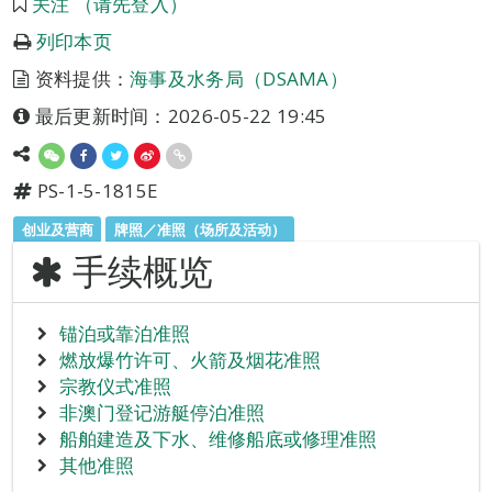
关注 （请先登入）
列印本页
资料提供：
海事及水务局（DSAMA）
最后更新时间：2026-05-22 19:45
PS-1-5-1815E
创业及营商
牌照／准照（场所及活动）
手续概览
锚泊或靠泊准照
燃放爆竹许可、火箭及烟花准照
宗教仪式准照
非澳门登记游艇停泊准照
船舶建造及下水、维修船底或修理准照
其他准照