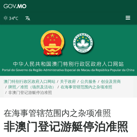
澳
门
特
34°C
别
行
政
区
政
府
入
口
网
站
澳门特别行政区政府入口网站
关于政府
公共服务
创业及营商
牌照／准照（场所及活动）
在海事管辖范围内之杂项准照
非澳门登记游艇停泊准照
在海事管辖范围内之杂项准照
非澳门登记游艇停泊准照