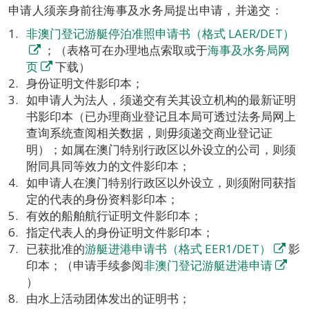
申请人须亲身前往海事及水务局提出申请，并递交：
非澳门登记游艇停泊准照申请书（格式 LAER/DET）
；（表格可在办理地点索取或于
海事及水务局网
页
下载）
身份证明文件影印本；
如申请人为法人，须递交有关其设立机构的最新证明
书影印本（已办理商业登记且本局可透过法务局网上
查询系统查阅相关数据，则毋须递交商业登记证
明）；如属在澳门特别行政区以外设立的公司，则须
附同具同等效力的文件影印本；
如申请人在澳门特别行政区以外设立，则须附同获指
定的代表的身份资料影印本；
有效的船舶航行证明文件影印本；
指定代表人的身份证明文件影印本；
已获批准的
游艇进港申请书（格式 EER1/DET）
影
印本；（申请手续参阅
非澳门登记游艇进港申请
）
由水上活动团体发出的证明书；