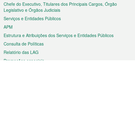
rodapé
Chefe do Executivo, Titulares dos Principais Cargos, Órgão
Legislativo e Órgãos Judiciais
Serviços e Entidades Públicos
APM
Estrutura e Atribuições dos Serviços e Entidades Públicos
Consulta de Políticas
Relatório das LAG
Promoções especiais
Sobre a RAEM
Tempo
Transporte
Feriados
Cultura e lazer
Informação de Macau
Ficheiro sobre Macau