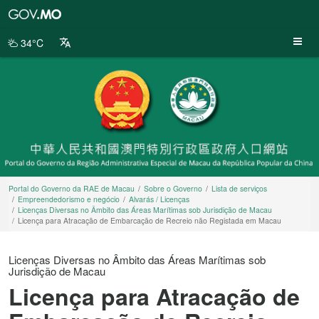
Portal
do
Governo
34°C
da
RAE
de
Macau
Portal do Governo da RAE de Macau
Sobre o Governo
Lista de serviços
Empreendedorismo e negócio
Alvarás / Licenças
Licenças Diversas no Âmbito das Áreas Marítimas sob Jurisdição de Macau
Licença para Atracação de Embarcação de Recreio não Registada em Macau
Licenças Diversas no Âmbito das Áreas Marítimas sob
Jurisdição de Macau
Licença para Atracação de