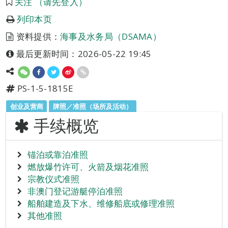
关注 （请先登入）
列印本页
资料提供：
海事及水务局（DSAMA）
最后更新时间：2026-05-22 19:45
PS-1-5-1815E
创业及营商
牌照／准照（场所及活动）
手续概览
锚泊或靠泊准照
燃放爆竹许可、火箭及烟花准照
宗教仪式准照
非澳门登记游艇停泊准照
船舶建造及下水、维修船底或修理准照
其他准照