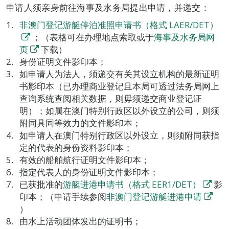
申请人须亲身前往海事及水务局提出申请，并递交：
非澳门登记游艇停泊准照申请书（格式 LAER/DET）
；（表格可在办理地点索取或于
海事及水务局网
页
下载）
身份证明文件影印本；
如申请人为法人，须递交有关其设立机构的最新证明
书影印本（已办理商业登记且本局可透过法务局网上
查询系统查阅相关数据，则毋须递交商业登记证
明）；如属在澳门特别行政区以外设立的公司，则须
附同具同等效力的文件影印本；
如申请人在澳门特别行政区以外设立，则须附同获指
定的代表的身份资料影印本；
有效的船舶航行证明文件影印本；
指定代表人的身份证明文件影印本；
已获批准的
游艇进港申请书（格式 EER1/DET）
影
印本；（申请手续参阅
非澳门登记游艇进港申请
）
由水上活动团体发出的证明书；