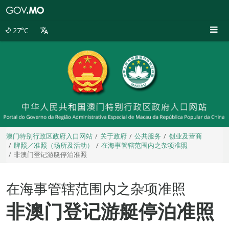
澳
门
特
27°C
别
行
政
区
政
府
入
口
网
站
澳门特别行政区政府入口网站
关于政府
公共服务
创业及营商
牌照／准照（场所及活动）
在海事管辖范围内之杂项准照
非澳门登记游艇停泊准照
在海事管辖范围内之杂项准照
非澳门登记游艇停泊准照