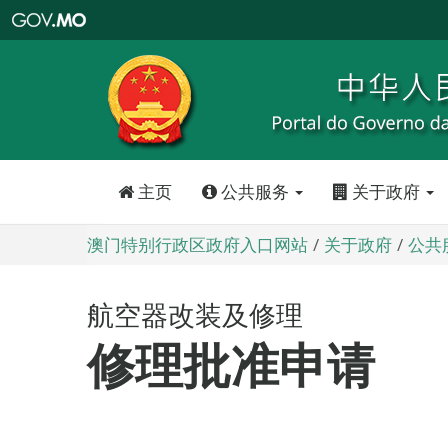
澳
门
特
别
行
政
区
政
府
入
口
网
站
主页
公共服务
关于政府
澳门特别行政区政府入口网站
关于政府
公共
航空器改装及修理
修理批准申请