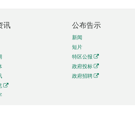
资讯
公布告示
新闻
短片
期
特区公报
体
政府投标
讯
政府招聘
览
字
及贸易
相关连结
资
手机应用程序目录
贸会展
社交媒体目录