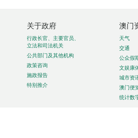
页
关于政府
澳门
脚
菜
行政长官、主要官员、
天气
立法和司法机关
单
交通
公共部门及其他机构
公众假
政策咨询
文娱康
施政报告
城市资
特别推介
澳门便
统计数
来澳旅游
商务
计划行程
贸易投
观光
澳门经