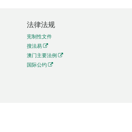
法律法规
宪制性文件
搜法易
澳门主要法例
国际公约