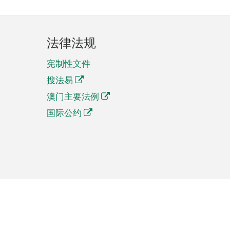
法律法规
宪制性文件
搜法易
澳门主要法例
国际公约