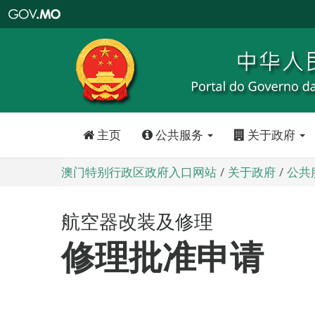
澳
门
特
别
行
政
区
政
府
入
口
网
站
主页
公共服务
关于政府
澳门特别行政区政府入口网站
关于政府
公共
航空器改装及修理
修理批准申请