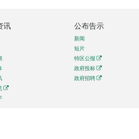
资讯
公布告示
新闻
短片
期
特区公报
体
政府投标
讯
政府招聘
览
字
及贸易
相关连结
资
手机应用程序目录
贸会展
社交媒体目录