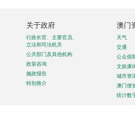
页
关于政府
澳门
脚
菜
行政长官、主要官员、
天气
立法和司法机关
单
交通
公共部门及其他机构
公众假
政策咨询
文娱康
施政报告
城市资
特别推介
澳门便
统计数
来澳旅游
商务
计划行程
贸易投
观光
澳门经