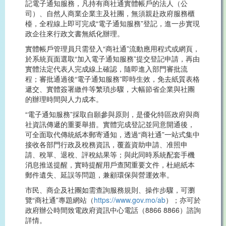
記電子通知服務，凡持有商社通實體帳戶的法人（公
司）、自然人商業企業主及社團，無須親赴政府服務櫃
檯，全程線上即可完成“電子通知服務”登記，進一步實現
政企往來行政文書無紙化辦理。
實體帳戶管理員只需登入“商社通”流動應用程式或網頁，
於系統頁面選取“加入電子通知服務”提交登記申請，再由
實體法定代表人完成線上確認，隨即進入部門審批流
程；審批通過後“電子通知服務”即時生效，免去紙質表格
遞交、實體簽署繳件等繁瑣步驟，大幅節省企業與社團
的辦理時間與人力成本。
“電子通知服務”採取自願參與原則，是優化特區政府與商
社資訊傳遞的重要舉措。實體完成登記並同意開通後，
可全面取代傳統紙本郵寄通知，透過“商社通”一站式集中
接收各部門行政及稅務資訊，覆蓋資助申請、准照申
請、稅單、退稅、評稅結果等；與此同時系統配套手機
消息推送提醒，實時提醒用戶查閱重要文件，杜絕紙本
郵件遺失、延誤等問題，兼顧環保與營運效率。
市民、商企及社團如需查詢服務規則、操作步驟，可瀏
覽“商社通”專題網站（
https://www.gov.mo/ab
）；亦可於
政府辦公時間致電政府資訊中心電話（8866 8866）諮詢
詳情。