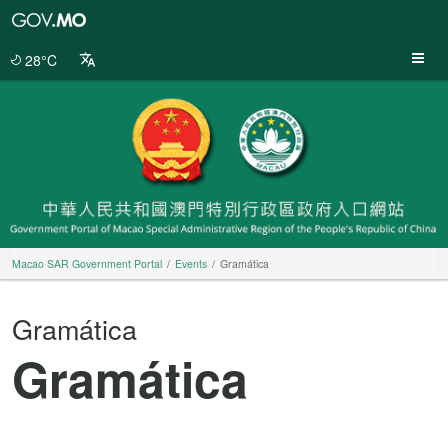
Macao
SAR
Government
28°C
Portal
Macao SAR Government Portal
Events
Gramática
Gramática
Gramática