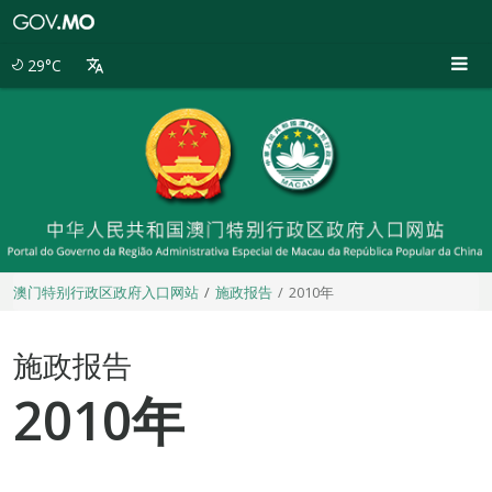
澳
门
特
29°C
别
行
政
区
政
府
入
口
网
站
澳门特别行政区政府入口网站
施政报告
2010年
施政报告
2010年