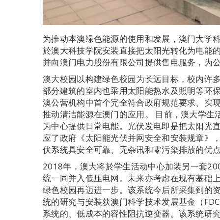
为推动本澳绿色能源的使用和发展，澳门大学
於澳大科技学院安装直接把太阳光转化为电能的“
并向澳门电力股份有限公司提供售电服务，为
澳大校园以构建绿色校园为长远目标，校内许
部分建筑的室内也采用太阳能热水及照明等环
澳公营机构中首个完全符合政府规范要求、实
推动清洁能源在澳门的应用。 目前，澳大学生
为中心提供日常电能。光伏发电即是把太阳光
应了政府《太阳能光伏并网安全和安装规章》
伏系统具安全可靠、无杂讯和零污染排放的优
2018年，澳大将於学生活动中心加装另一套2
统一同并入低压电网。未来亦考虑在现有基础
绿色校园再迈进一步。该系统今后所采集到的
统的研究与安装获澳门科学技术发展基金（FD
系统的、低成本的容性阻抗逆变器。该系统研