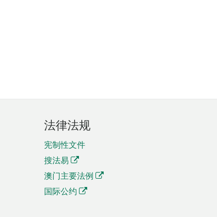
法律法规
宪制性文件
搜法易
澳门主要法例
国际公约