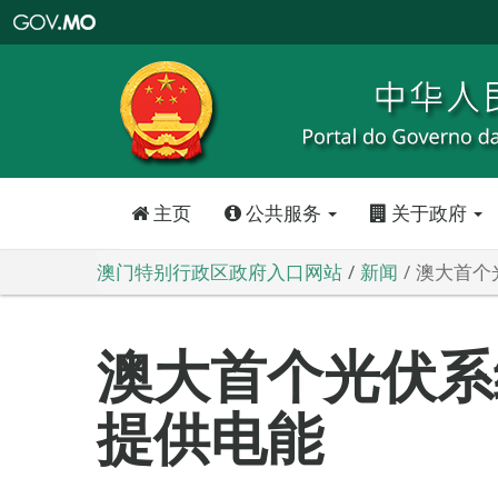
澳
门
特
别
行
政
区
政
府
入
口
网
站
主页
公共服务
关于政府
澳门特别行政区政府入口网站
新闻
澳大首个
澳大首个光伏系
提供电能