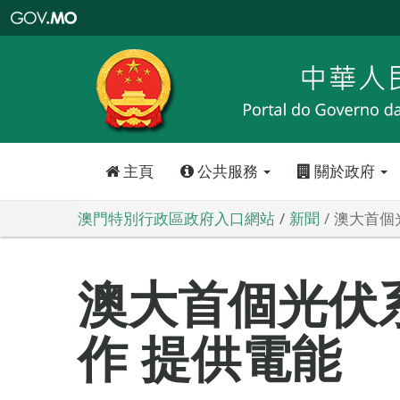
澳
門
特
別
行
政
區
政
府
入
口
網
站
主頁
公共服務
關於政府
澳門特別行政區政府入口網站
新聞
澳大首個
澳大首個光伏
作 提供電能