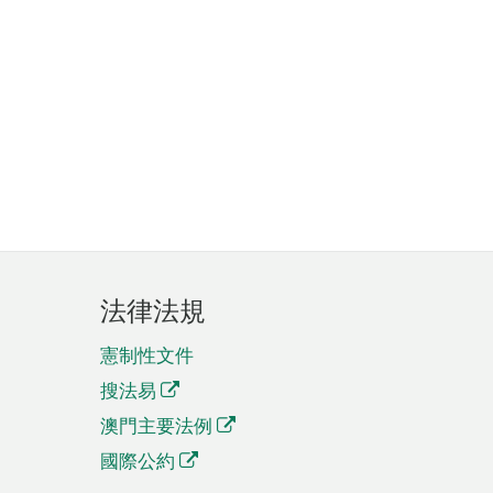
法律法規
憲制性文件
搜法易
澳門主要法例
國際公約