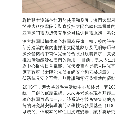
為推動本澳綠色能源的使用和發展，澳門大學
於澳大科技學院安裝直接把太陽光轉化為電能的“
並向澳門電力股份有限公司提供售電服務，為
澳大校園以構建綠色校園為長遠目標，校內許
部分建築的室內也採用太陽能熱水及照明等環
澳公營機構中首個完全符合政府規範要求、實
推動清潔能源在澳門的應用。 目前，澳大學生
為中心提供日常電能。光伏發電即是把太陽光
應了政府《太陽能光伏並網安全和安裝規章》
伏系統具安全可靠、無雜訊和零污染排放的優
2018年，澳大將於學生活動中心加裝另一套2
統一同併入低壓電網。未來亦考慮在現有基礎
綠色校園再邁進一步。該系統今後所採集到的
統的研究與安裝獲澳門科學技術發展基金（FD
系統的、低成本的容性阻抗逆變器。該系統研