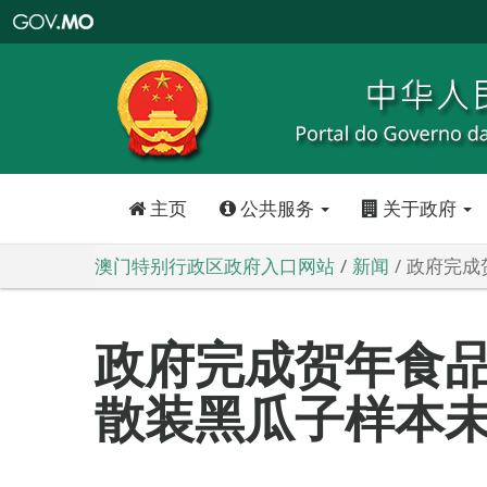
澳
门
特
别
行
政
区
政
府
入
口
网
站
主页
公共服务
关于政府
澳门特别行政区政府入口网站
新闻
政府完成
政府完成贺年食
散装黑瓜子样本