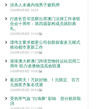
涉杀人未遂内地男子被羁押
2026年8月8日 14:24
行政长官岑浩辉出席澳门法律工作者联
合会十周年 – 第四届架构成员就职典
礼。
2026年8月8日 12:04
谭伟文要求都更公司创新探索多元模式
推动都市更新工作
2026年8月8日 11:28
港珠澳大桥澳门跨境货物转运站启用三
周年 助力港澳物流高效联通
2026年8月8日 10:00
最后两天！万款好物、1 元限定、百万
元抽奖齐集名优展
2026年8月8日 09:54
受热带气旋 “白海豚” 影响 部分航班取
消
2026年8月7日 22:27