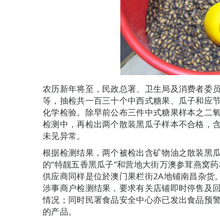
农历新年将至，民政总署、卫生局及消费者委
等，抽检共一百三十个中西式糖果、瓜子和应
化学检验。除早前公布三件中式糖果样本之二
检测中，再检出两个散装黑瓜子样本不合格，
未见异常。
根据检测结果，两个被检出含矿物油之散装黑
的“特靓五香黑瓜子”和营地大街万澳参茸燕窝药
供应商同样是位於澳门果栏街2A地铺南昌杂货
涉事商户检测结果，要求有关店铺即时停售及
情况；同时民署食品安全中心亦已发出食品预
的产品。