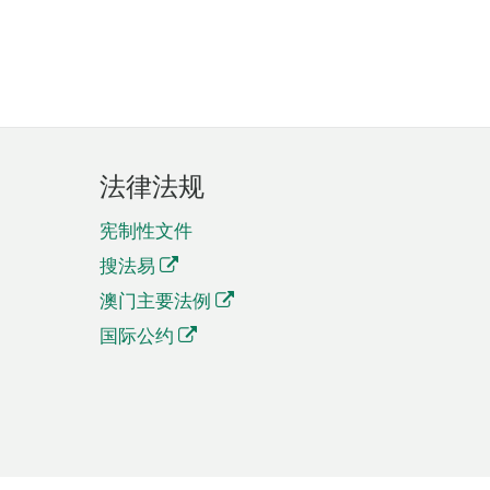
法律法规
宪制性文件
搜法易
澳门主要法例
国际公约