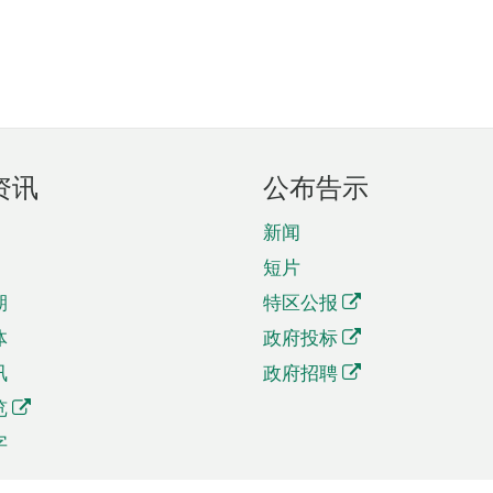
资讯
公布告示
新闻
短片
期
特区公报
体
政府投标
讯
政府招聘
览
字