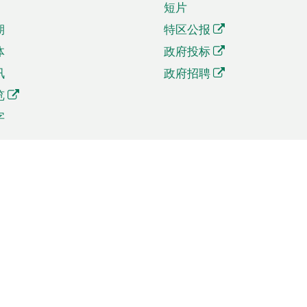
短片
期
特区公报
体
政府投标
讯
政府招聘
览
字
及贸易
相关连结
资
手机应用程序目录
贸会展
社交媒体目录
商机和服务
专题网站目录
讯
RSS订阅目录
权
表格下载