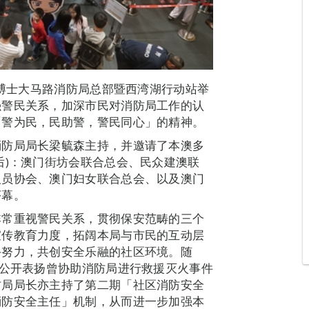
燊博士大马路消防局总部暨西湾湖行动站举
强警民关系，加深市民对消防局工作的认
「警为民，民助警，警民同心」的精神。
消防局局长梁毓森主持，并邀请了本澳多
后)：澳门街坊会联合总会、民众建澳联
人员协会、澳门妇女联合总会、以及澳门
序幕。
非常重视警民关系，贯彻保安范畴的三个
宣传教育力度，拓阔本局与市民的互动层
手努力，共创安全乐融的社区环境。随
，公开表扬曾协助消防局进行救援灭火事件
防局局长亦主持了第二期「社区消防安全
消防安全主任」机制，从而进一步加强本