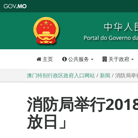
澳
门
特
别
行
政
区
政
府
入
口
网
站
主页
公共服务
关于政府
澳门特别行政区政府入口网站
新闻
消防局举
消防局举行201
放日」