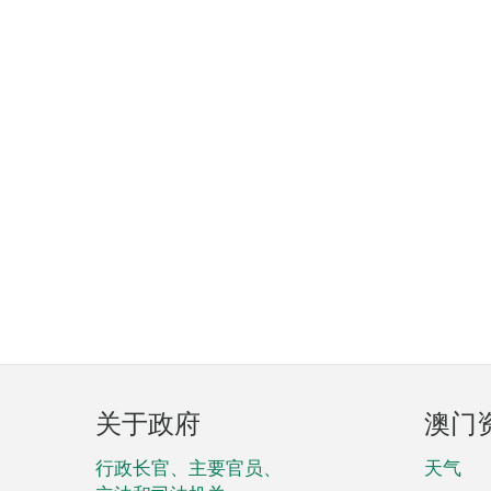
页
关于政府
澳门
脚
菜
行政长官、主要官员、
天气