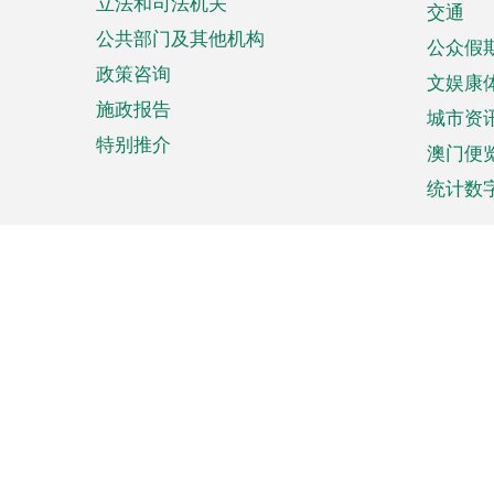
立法和司法机关
单
交通
公共部门及其他机构
公众假
政策咨询
文娱康
施政报告
城市资
特别推介
澳门便
统计数
来澳旅游
商务
计划行程
贸易投
观光
澳门经
娱乐休闲
中小企
购物
市场资
节日盛事
知识产