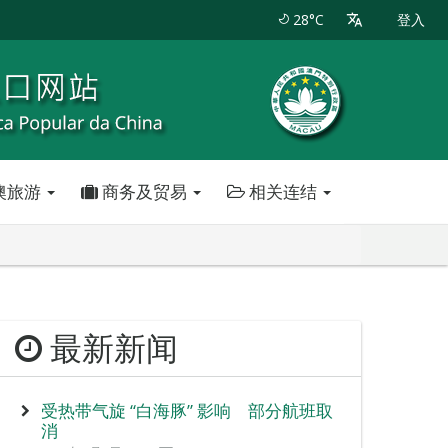
28°C
登入
澳旅游
商务及贸易
相关连结
最新新闻
受热带气旋 “白海豚” 影响 部分航班取
消