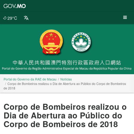
Portal
do
Governo
29°C
da
RAE
de
Macau
Portal do Governo da RAE de Macau
Notícias
Corpo de Bombeiros realizou o Dia de Abertura ao Público do Corpo de Bombeiros
de 2018
Corpo de Bombeiros realizou o
Dia de Abertura ao Público do
Corpo de Bombeiros de 2018