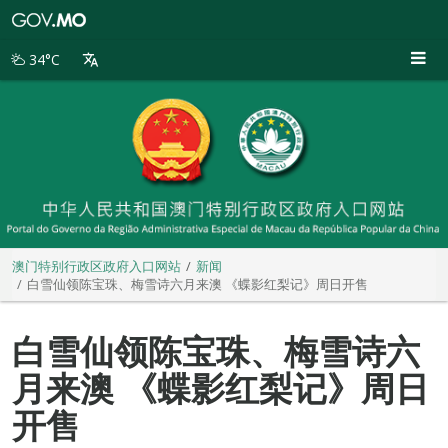
澳
门
特
34°C
别
行
政
区
政
府
入
口
网
站
澳门特别行政区政府入口网站
新闻
白雪仙领陈宝珠、梅雪诗六月来澳 《蝶影红梨记》周日开售
白雪仙领陈宝珠、梅雪诗六
月来澳 《蝶影红梨记》周日
开售