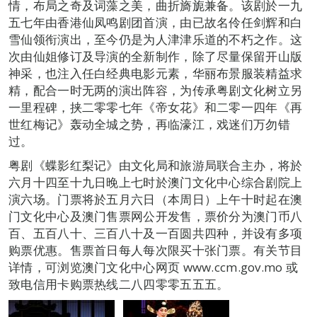
情，布局之奇及词藻之美，曲折旖旎兼备。该剧於一九
五七年由香港仙凤鸣剧团首演，由已故名伶任剑辉和白
雪仙领衔演出，至今仍是为人津津乐道的不朽之作。这
次由仙姐修订及导演的全新制作，除了尽量保留开山版
神采，也注入任白经典电影元素，华丽布景服装精益求
精，配合一时无两的演出阵容，为传承粤剧文化树立另
一里程碑，挟二零零七年《帝女花》和二零一四年《再
世红梅记》轰动全城之势，再临濠江，戏迷们万勿错
过。
粤剧《蝶影红梨记》由文化局和旅游局联合主办，将於
六月十四至十九日晚上七时於澳门文化中心综合剧院上
演六场。门票将於五月六日（本周日）上午十时起在澳
门文化中心及澳门售票网公开发售，票价分为澳门币八
百、五百八十、三百八十及一百圆共四种，并设有多项
购票优惠。售票首日每人每次限买十张门票。有关节目
详情，可浏览澳门文化中心网页 www.ccm.gov.mo 或
致电信用卡购票热线二八四零零五五五。