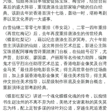
六场。仙姐将亲自率领爱徒陈宝珠、梅雪诗，结合台前
幕后的盛大阵容，重现唐涤生这部家喻户晓的任白经
典。该剧去年於香港首演十七场，轰动一时，堪称粤剧
界以至文化界的一大盛事。
白雪仙继二零零七年重排《帝女花》、二零一四年重排
《再世红梅记》后，去年再度重排唐涤生的传世经典
《蝶影红梨记》，藉以纪念唐涤生百岁冥寿。六十年前
曾主演该剧的仙姐，这次将担任艺术总监，影迷公主陈
宝珠搭配阿嗲梅雪诗重踏澳门台板，在仙姐号召下，尤
声普、彭炽权、廖国森、卢丽斯等名伶倾力助阵，编舞
鬼才伍宇烈出任助理艺术总监，香港电影金像奖及台湾
金马奖「最佳原创电影音乐奖」得主高世章创作过场曲
目，加上多届香港电影金像奖「最佳美术指导」得主奚
仲文担任美术指导，以星级制作班底及全新舞台概念，
重新演绎这部粤剧经典。
《蝶影红梨记》讲述一个魂化蝶蝶化魂的传奇，以痴情
书生赵汝州的不离不弃为经，美艳才女谢素秋的莫失莫
忘为纬，配上足智多谋的绿叶刘公道，穿越生死追逐爱