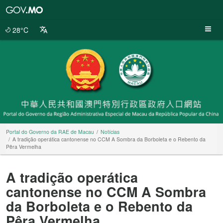
Portal
do
Governo
28°C
da
RAE
de
Macau
Portal do Governo da RAE de Macau
Notícias
A tradição operática cantonense no CCM A Sombra da Borboleta e o Rebento da
Pêra Vermelha
A tradição operática
cantonense no CCM A Sombra
da Borboleta e o Rebento da
Pêra Vermelha