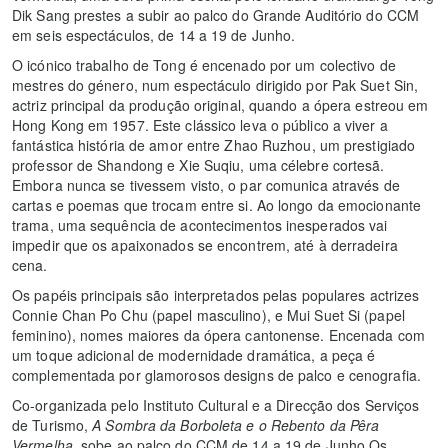
Dik Sang prestes a subir ao palco do Grande Auditório do CCM
em seis espectáculos, de 14 a 19 de Junho.
O icónico trabalho de Tong é encenado por um colectivo de
mestres do género, num espectáculo dirigido por Pak Suet Sin,
actriz principal da produção original, quando a ópera estreou em
Hong Kong em 1957. Este clássico leva o público a viver a
fantástica história de amor entre Zhao Ruzhou, um prestigiado
professor de Shandong e Xie Suqiu, uma célebre cortesã.
Embora nunca se tivessem visto, o par comunica através de
cartas e poemas que trocam entre si. Ao longo da emocionante
trama, uma sequência de acontecimentos inesperados vai
impedir que os apaixonados se encontrem, até à derradeira
cena.
Os papéis principais são interpretados pelas populares actrizes
Connie Chan Po Chu (papel masculino), e Mui Suet Si (papel
feminino), nomes maiores da ópera cantonense. Encenada com
um toque adicional de modernidade dramática, a peça é
complementada por glamorosos designs de palco e cenografia.
Co-organizada pelo Instituto Cultural e a Direcção dos Serviços
de Turismo,
A Sombra da Borboleta e o Rebento d
a
Pêra
Vermelha,
sobe ao palco do CCM de 14 a 19 de Junho.Os