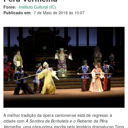
Fonte:
Instituto Cultural (IC)
Publicado em:
7 de Maio de 2018 às 10:07
A melhor tradição da ópera cantonense está de regresso à
cidade com
A Sombra da Borboleta e o Rebento d
a
Pêra
Vermelha
, uma obra-prima escrita pelo lendário dramaturgo Tong