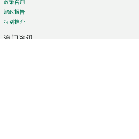
政策咨询
施政报告
特别推介
澳门资讯
天气
交通
公众假期
文娱康体
城市资讯
澳门便览
统计数字
公布告示