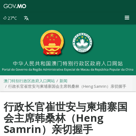
澳
门
特
27°C
别
行
政
区
政
府
入
口
网
站
澳门特别行政区政府入口网站
新闻
行政长官崔世安与柬埔寨国会主席韩桑林（Heng Samrin）亲切握手
行政长官崔世安与柬埔寨国
会主席韩桑林（Heng
Samrin）亲切握手