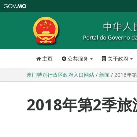
澳
门
特
别
行
政
区
政
府
入
口
网
站
主页
公共服务
关于政府
澳门特别行政区政府入口网站
新闻
2018年
2018年第2季