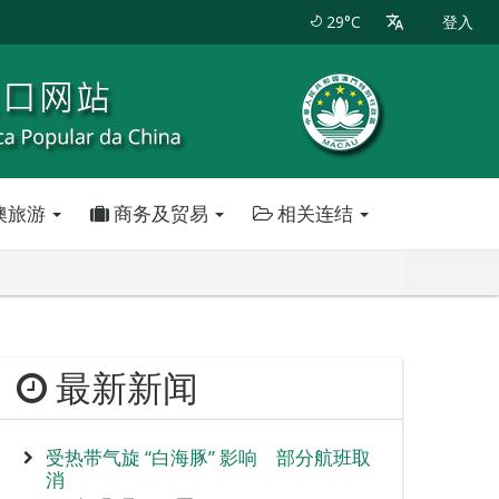
29°C
登入
澳旅游
商务及贸易
相关连结
最新新闻
受热带气旋 “白海豚” 影响 部分航班取
消