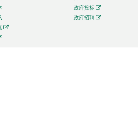
体
政府投标
讯
政府招聘
览
字
及贸易
相关连结
资
手机应用程序目录
贸会展
社交媒体目录
商机和服务
专题网站目录
讯
RSS订阅目录
权
表格下载
政公职局