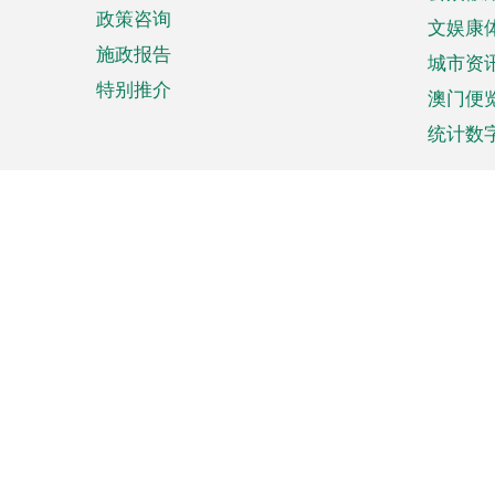
政策咨询
文娱康
施政报告
城市资
特别推介
澳门便
统计数
来澳旅游
商务
计划行程
贸易投
观光
澳门经
娱乐休闲
中小企
购物
市场资
节日盛事
知识产
网
网
页
使用条款
私隐声明
协调机构：澳门特别行政区行
站
脚