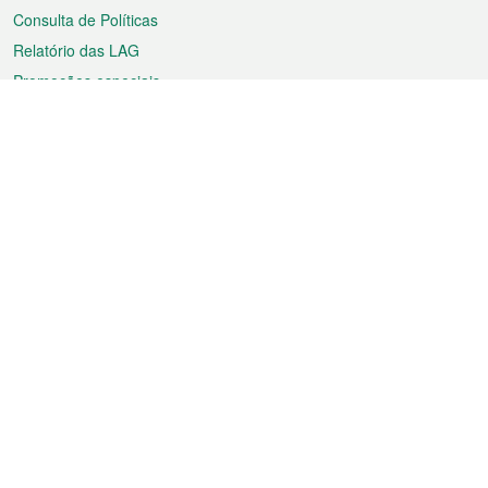
Consulta de Políticas
Relatório das LAG
Promoções especiais
Sobre a RAEM
Tempo
Transporte
Feriados
Cultura e lazer
Informação de Macau
Ficheiro sobre Macau
Estatísticas
Anúncios
Notícias