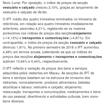
Novo Lunar. Por oposição, o índice de preços da secção
vestuário e calçado
cresceu 2,10%, graças ao lançamento de
vestuário e calçado de Verão.
O IPT médio dos quatro trimestres terminados no trimestre de
referência, em relação aos quatro trimestres imediatamente
anteriores, ascendeu 4,21%, registando-se os maiores
acréscimos nos índices de preços das secções
alojamento
(+14,12%) e
transportes e comunicações
(+4,87%). Em
contrapartida, o índice de preços da secção
vestuário e calçado
diminuiu 1,81%. No primeiro semestre de 2018 o IPT aumentou
4,48% em termos anuais, salientando-se que os índices de
preços das secções
alojamento
e
transportes e comunicações
subiram 13,64% e 6,44%, respectivamente.
O IPT reflecte a variação de preços dos bens e serviços
adquiridos pelos visitantes em Macau. As secções do IPT de
bens e serviços baseiam-se na estrutura de consumo dos
visitantes, nomeadamente: produtos alimentares, bebidas
alcoólicas e tabaco; vestuário e calçado; alojamento;
restauração; transportes e comunicações; medicamentos e bens
de uso pessoal; divertimento e actividades culturais, bem como
bens diversos.