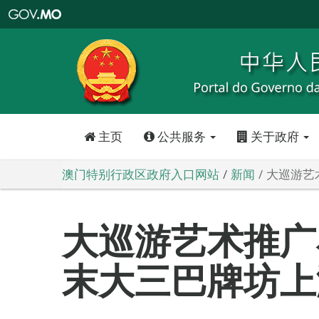
澳
门
特
别
行
政
区
政
府
入
口
网
站
主页
公共服务
关于政府
澳门特别行政区政府入口网站
新闻
大巡游艺
大巡游艺术推广
末大三巴牌坊上