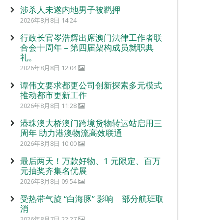
涉杀人未遂内地男子被羁押
2026年8月8日 14:24
行政长官岑浩辉出席澳门法律工作者联
合会十周年 – 第四届架构成员就职典
礼。
2026年8月8日 12:04
谭伟文要求都更公司创新探索多元模式
推动都市更新工作
2026年8月8日 11:28
港珠澳大桥澳门跨境货物转运站启用三
周年 助力港澳物流高效联通
2026年8月8日 10:00
最后两天！万款好物、1 元限定、百万
元抽奖齐集名优展
2026年8月8日 09:54
受热带气旋 “白海豚” 影响 部分航班取
消
2026年8月7日 22:27