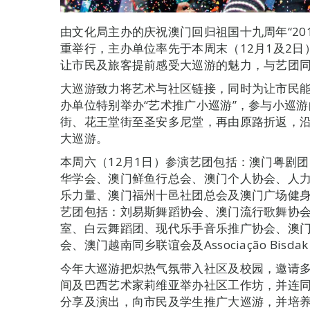
由文化局主办的庆祝澳门回归祖国十九周年“201
重举行，主办单位率先于本周末（12月1及2日
让市民及旅客提前感受大巡游的魅力，与艺团
大巡游致力将艺术与社区链接，同时为让市民
办单位特别举办“艺术推广小巡游”，参与小巡
街、花王堂街至圣安多尼堂，再由原路折返，
大巡游。
本周六（12月1日）参演艺团包括：澳门粤剧
华学会、澳门鲜鱼行总会、澳门个人协会、人
乐力量、澳门福州十邑社团总会及澳门广场健身
艺团包括：刘易斯舞蹈协会、澳门流行歌舞协会
室、白云舞蹈团、现代乐手音乐推广协会、澳
会、澳门越南同乡联谊会及Associação Bisdak 
今年大巡游把炽热气氛带入社区及校园，邀请多
间及巴西艺术家莉维亚举办社区工作坊，并连
分享及演出，向市民及学生推广大巡游，并培