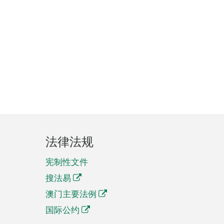
法律法规
宪制性文件
搜法易
澳门主要法例
国际公约