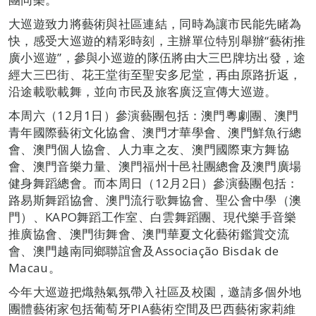
大巡遊致力將藝術與社區連結，同時為讓市民能先睹為
快，感受大巡遊的精彩時刻，主辦單位特別舉辦“藝術推
廣小巡遊”，參與小巡遊的隊伍將由大三巴牌坊出發，途
經大三巴街、花王堂街至聖安多尼堂，再由原路折返，
沿途載歌載舞，並向市民及旅客廣泛宣傳大巡遊。
本周六（12月1日）參演藝團包括：澳門粵劇團、澳門
青年國際藝術文化協會、澳門才華學會、澳門鮮魚行總
會、澳門個人協會、人力車之友、澳門國際東方舞協
會、澳門音樂力量、澳門福州十邑社團總會及澳門廣場
健身舞蹈總會。而本周日（12月2日）參演藝團包括：
路易斯舞蹈協會、澳門流行歌舞協會、聖公會中學（澳
門）、KAPO舞蹈工作室、白雲舞蹈團、現代樂手音樂
推廣協會、澳門街舞會、澳門華夏文化藝術鑑賞交流
會、澳門越南同鄉聯誼會及Associação Bisdak de
Macau。
今年大巡遊把熾熱氣氛帶入社區及校園，邀請多個外地
團體藝術家包括葡萄牙PIA藝術空間及巴西藝術家莉維