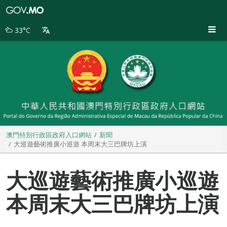
澳
門
特
33°C
別
行
政
區
政
府
入
口
網
站
澳門特別行政區政府入口網站
新聞
大巡遊藝術推廣小巡遊 本周末大三巴牌坊上演
大巡遊藝術推廣小巡遊
本周末大三巴牌坊上演