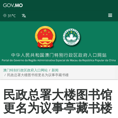
澳
门
特
31°C
别
行
政
区
政
府
入
口
网
站
澳门特别行政区政府入口网站
新闻
民政总署大楼图书馆更名为议事亭藏书楼
民政总署大楼图书馆
更名为议事亭藏书楼